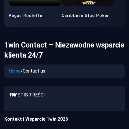
Vegas Roulette
Caribbean Stud Poker
1win Contact – Niezawodne wsparcie
klienta 24/7
Home
/
Contact us
SPIS TREŚCI
Kontakt i Wsparcie 1win 2026