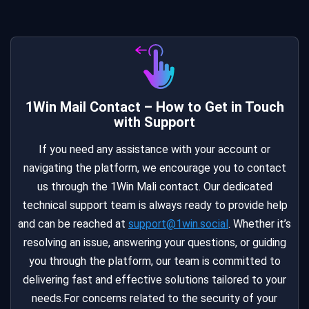
1Win Mail Contact – How to Get in Touch
with Support
If you need any assistance with your account or
navigating the platform, we encourage you to contact
us through the 1Win Mali contact. Our dedicated
technical support team is always ready to provide help
and can be reached at
support@1win.social
. Whether it’s
resolving an issue, answering your questions, or guiding
you through the platform, our team is committed to
delivering fast and effective solutions tailored to your
needs.For concerns related to the security of your