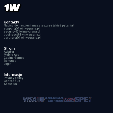
Kontakty
Napisz do nas, jeśli masz jeszcze jakieś pytania!
support@1winwygrana.pl
security@1winwygrana.pl
business@1winwygrana.pl
partners@1winwygrana.pl
Strony
Aviator
Mobile App
Casino Games
Bonuses
Login
Informacje
Privacy policy
Contact us
About us